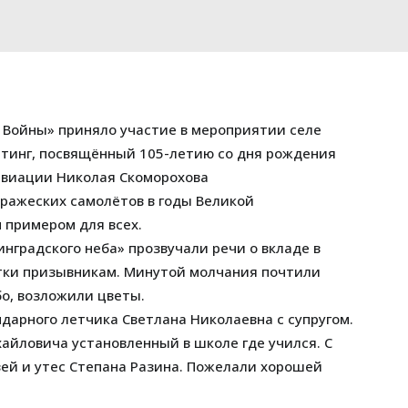
Войны» приняло участие в мероприятии селе
итинг, посвящённый 105-летию со дня рождения
авиации Николая Скоморохова
ражеских самолётов в годы Великой
 примером для всех.
градского неба» прозвучали речи о вкладе в
стки призывникам. Минутой молчания почтили
бо, возложили цветы.
дарного летчика Светлана Николаевна с супругом.
йловича установленный в школе где учился. С
ей и утес Степана Разина. Пожелали хорошей