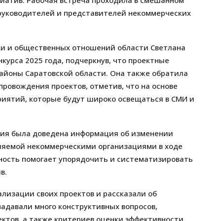
иатив. Рабочая встреча проходила в смешанном
 руководителей и представителей некоммерческих
ки и общественных отношений области Светлана
курса 2025 года, подчеркнув, что проектные
айоны Саратовской области. Она также обратила
ровождения проектов, отметив, что на основе
риятий, которые будут широко освещаться в СМИ и
ния была доведена информация об изменении
ляемой некоммерческими организациями в ходе
тность помогает упорядочить и систематизировать
в.
лизации своих проектов и рассказали об
адавали много конструктивных вопросов,
ктов, а также критериев оценки эффективности