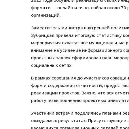
2025 года обсудили реализацию своих иниц
формате — онлайн и очно, собрав около 70
организаций.
Заместитель министра внутренней полити
Зубрицкая привела итоговую статистику кон
мероприятия охватят все муниципальные р
внимание на усиление информационного соп
проектных заявок сформирован план мероп
социальных сетях.
В рамках совещания до участников совеща
форм и содержания отчетности, предостав
реализации проектов. Важно, что вся отче
работу по выполнению проектных инициати
Участники встречи поделились планами реа
ожидаемых результатах. Присутствующие з
касающихся организационных деталей прое