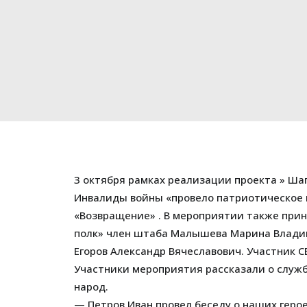
3 октября рамках реализации проекта » Ш
Инвалиды войны «провело патриотическое 
«Возвращение» . В мероприятии также при
полк» член штаба Малышева Марина Владим
Егоров Александр Вячеславович. Участник С
Участники мероприятия рассказали о службе
народ.
— Петров Иван провел беседу о наших герое