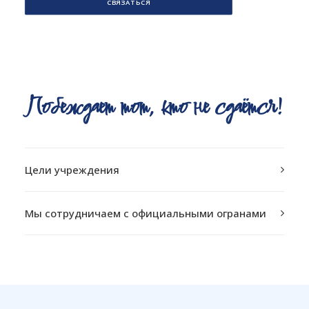
СВЯЗАТЬСЯ
П
о
б
е
ж
д
а
е
т
т
о
т
,
к
т
о
н
е
с
д
а
ё
т
с
я
!
Цели учреждения
Мы сотрудничаем с официальными огранами